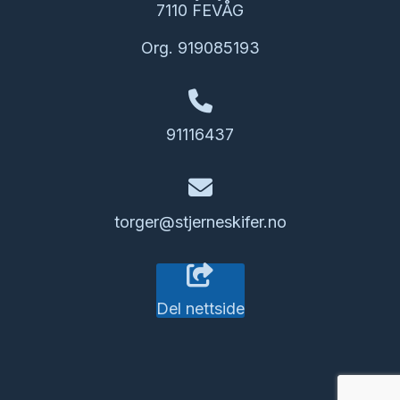
7110 FEVÅG
Org. 919085193
91116437
torger@stjerneskifer.no
Del nettside