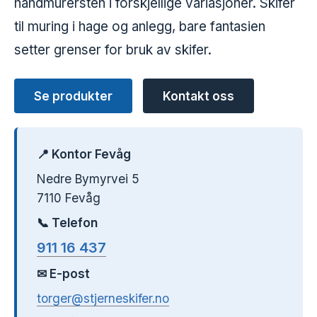
håndmurersten i forskjellige variasjoner. Skifer
til muring i hage og anlegg, bare fantasien
setter grenser for bruk av skifer.
Se produkter
Kontakt oss
📍 Kontor Fevåg
Nedre Bymyrvei 5
7110 Fevåg
📞 Telefon
911 16 437
✉ E-post
torger@stjerneskifer.no